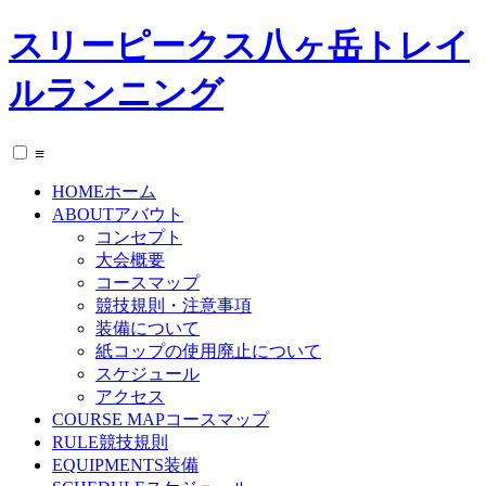
スリーピークス八ヶ岳トレイ
ルランニング
≡
HOME
ホーム
ABOUT
アバウト
コンセプト
大会概要
コースマップ
競技規則・注意事項
装備について
紙コップの使用廃止について
スケジュール
アクセス
COURSE MAP
コースマップ
RULE
競技規則
EQUIPMENTS
装備