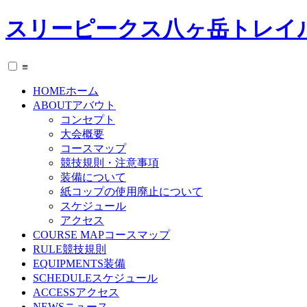
スリーピークス八ヶ岳トレイ
≡
HOME
ホーム
ABOUT
アバウト
コンセプト
大会概要
コースマップ
競技規則・注意事項
装備について
紙コップの使用廃止について
スケジュール
アクセス
COURSE MAP
コースマップ
RULE
競技規則
EQUIPMENTS
装備
SCHEDULE
スケジュール
ACCESS
アクセス
NEWS
ニュース