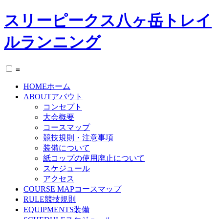
スリーピークス八ヶ岳トレイ
ルランニング
≡
HOME
ホーム
ABOUT
アバウト
コンセプト
大会概要
コースマップ
競技規則・注意事項
装備について
紙コップの使用廃止について
スケジュール
アクセス
COURSE MAP
コースマップ
RULE
競技規則
EQUIPMENTS
装備