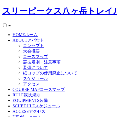
スリーピークス八ヶ岳トレイ
≡
HOME
ホーム
ABOUT
アバウト
コンセプト
大会概要
コースマップ
競技規則・注意事項
装備について
紙コップの使用廃止について
スケジュール
アクセス
COURSE MAP
コースマップ
RULE
競技規則
EQUIPMENTS
装備
SCHEDULE
スケジュール
ACCESS
アクセス
NEWS
ニュース