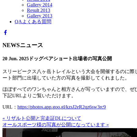
Gallery 2014
Result 2013
Gallery 2013
QA
よくある質問
NEWS
ニュース
20 Jun. 2025
ドッグペアショート出場者の写真公開
スリーピークス八ヶ岳トレイルという大会を開催するのに際し
ート部門に出場していた方の写真を撮影してくれました。
ほぼすべてのワンちゃんと相方さんが写っていますので、ぜ
下記URLよりご覧いただけます。
URL：
https://photos.app.goo.gl/kzsJ2eR2qz6sw3rc9
« リザルト公開と完走証DLについて
オールスポーツ様の写真が公開になっています »