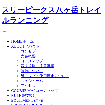
スリーピークス八ヶ岳トレイ
ルランニング
≡
HOME
ホーム
ABOUT
アバウト
コンセプト
大会概要
コースマップ
競技規則・注意事項
装備について
紙コップの使用廃止について
スケジュール
アクセス
COURSE MAP
コースマップ
RULE
競技規則
EQUIPMENTS
装備