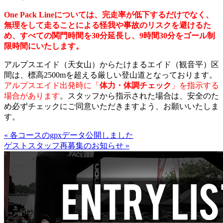
One Pack Lineについては、完走率が低下するだけでなく、
無理をして走ることによる怪我や事故のリスクを避けるた
め、すべての関門時間を30分延長し、9時間30分をゴール制
限時間にいたします。
アルプスエイド（天女山）からたけまるエイド（観音平）区
間は、標高2500mを超える厳しい登山道となっております。
アルプスエイド出発時に「
体力・体調チェック
」を指示する
場合があります
。スタッフから指示された場合は、安全のた
め必ずチェックにご同意いただきますよう、お願いいたしま
す。
« 各コースのgpxデータ公開しました
ゲストスタッフ再募集のお知らせ »