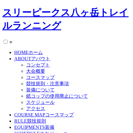
スリーピークス八ヶ岳トレイ
ルランニング
≡
HOME
ホーム
ABOUT
アバウト
コンセプト
大会概要
コースマップ
競技規則・注意事項
装備について
紙コップの使用廃止について
スケジュール
アクセス
COURSE MAP
コースマップ
RULE
競技規則
EQUIPMENTS
装備