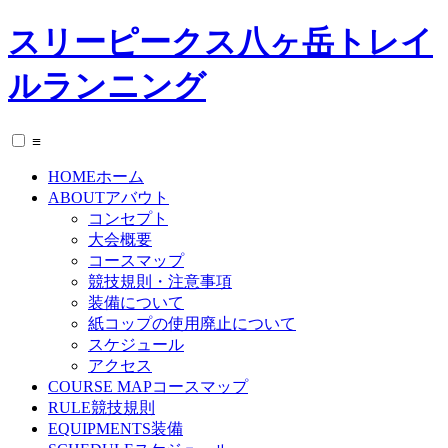
スリーピークス八ヶ岳トレイ
ルランニング
≡
HOME
ホーム
ABOUT
アバウト
コンセプト
大会概要
コースマップ
競技規則・注意事項
装備について
紙コップの使用廃止について
スケジュール
アクセス
COURSE MAP
コースマップ
RULE
競技規則
EQUIPMENTS
装備